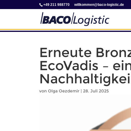
+49 211 988770
iw
mokll
b@nem
l-oca
tsigo
ed.ci
Erneute Bron
EcoVadis – ei
Nachhaltigkei
von
Olga Oezdemir
|
28. Juli 2025