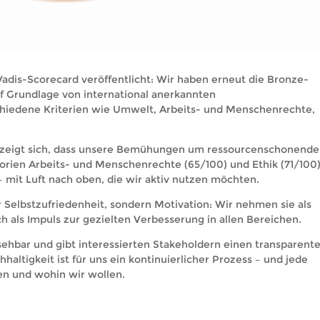
Vadis-Scorecard veröffentlicht: Wir haben erneut die Bronze-
uf Grundlage von international anerkannten
chiedene Kriterien wie Umwelt, Arbeits- und Menschenrechte,
 zeigt sich, dass unsere Bemühungen um ressourcenschonende
orien Arbeits- und Menschenrechte (65/100) und Ethik (71/100
 mit Luft nach oben, die wir aktiv nutzen möchten.
 Selbstzufriedenheit, sondern Motivation: Wir nehmen sie als
 als Impuls zur gezielten Verbesserung in allen Bereichen.
insehbar und gibt interessierten Stakeholdern einen transparent
haltigkeit ist für uns ein kontinuierlicher Prozess – und jede
en und wohin wir wollen.