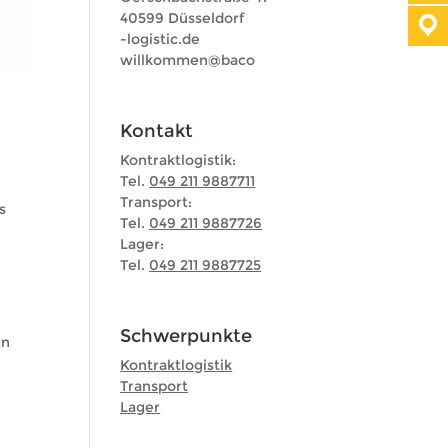
40599 Düsseldorf
l-
tsigo
ed.ci
iw
mokll
b@nem
oca
Kontakt
Kontraktlogistik:
Tel.
049 211 9887711
Transport:
s
Tel.
049 211 9887726
)
Lager:
Tel.
049 211 9887725
Schwerpunkte
en
Kontraktlogistik
Transport
Lager