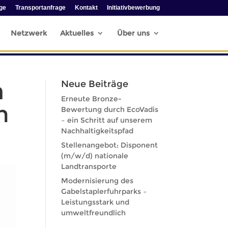
ge
Transportanfrage
Kontakt
Initiativbewerbung
Netzwerk
Aktuelles
Über uns
h
Neue Beiträge
Erneute Bronze-
m
Bewertung durch EcoVadis
– ein Schritt auf unserem
Nachhaltigkeitspfad
Stellenangebot: Disponent
(m/w/d) nationale
Landtransporte
Modernisierung des
Gabelstaplerfuhrparks –
Leistungsstark und
umweltfreundlich