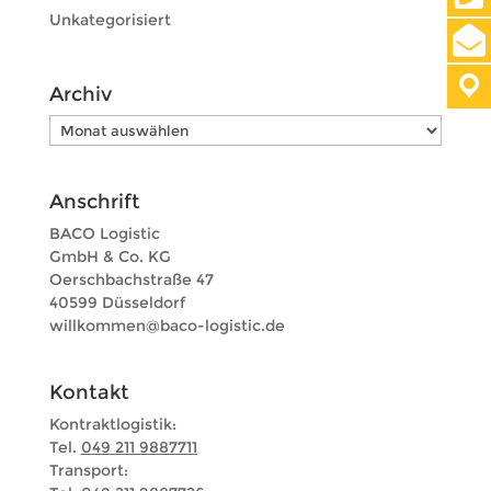
Unkategorisiert
Archiv
Archiv
Anschrift
BACO Logistic
GmbH & Co. KG
Oerschbachstraße 47
40599 Düsseldorf
iw
mokll
b@nem
l-oca
tsigo
ed.ci
Kontakt
Kontraktlogistik:
Tel.
049 211 9887711
Transport: