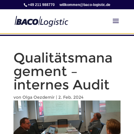
+49 211 988770
iw
mokll
b@nem
l-oca
tsigo
ed.ci
Qualitätsmana
gement –
internes Audit
von
Olga Oezdemir
|
2. Feb. 2024